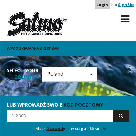
Login
lub
Sign Up
WYSZUKIWARKA SKLEPÓW
SELECT YOUR
COUNTRY
LUB WPROWADŹ SWOJE
KOD POCZTOWY
Masz
0 zawody
w ciągu
25 km