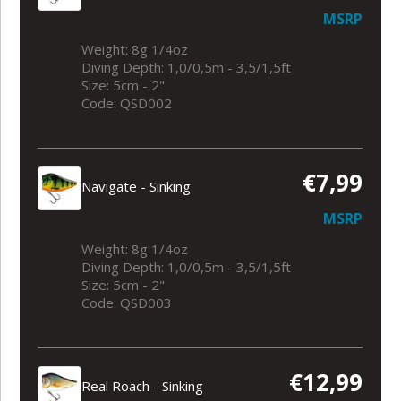
MSRP
Weight: 8g 1/4oz
Diving Depth: 1,0/0,5m - 3,5/1,5ft
Size: 5cm - 2"
Code: QSD002
€7,99
Navigate - Sinking
MSRP
Weight: 8g 1/4oz
Diving Depth: 1,0/0,5m - 3,5/1,5ft
Size: 5cm - 2"
Code: QSD003
€12,99
Real Roach - Sinking