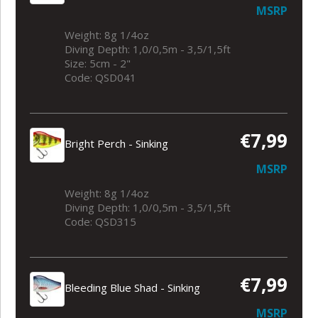
MSRP
Weight: 8g 1/4oz
Diving Depth: 1,0/0,5m - 3,5/1,5ft
Size: 5cm - 2"
Code: QSD041
€7,99
Bright Perch - Sinking
MSRP
Weight: 8g 1/4oz
Diving Depth: 1,0/0,5m - 3,5/1,5ft
Code: QSD315
€7,99
Bleeding Blue Shad - Sinking
MSRP