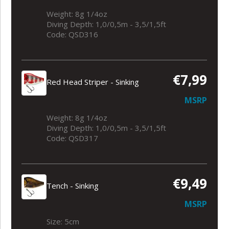
Weight: 8g 1/4oz
Diving Depth: 1,0/0,5m - 3,5/1,5ft
Code: QSD316
€7,99
Red Head Striper - Sinking
MSRP
Weight: 8g 1/4oz
Diving Depth: 1,0/0,5m - 3,5/1,5ft
Code: QSD317
€9,49
Tench - Sinking
MSRP
Size: 5cm