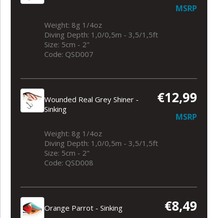
MSRP
Weight: 8g 1/4oz
Diving Depth: 1,0/0,5m - 3,5/1,5ft
Size: 5cm - 2"
Code: QSD007
€12,99
Wounded Real Grey Shiner -
Sinking
MSRP
Weight: 8g 1/4oz
Diving Depth: 1,0/0,5m - 3,5/1,5ft
Size: 5cm - 2"
Code: QSD008
€8,49
Orange Parrot - Sinking