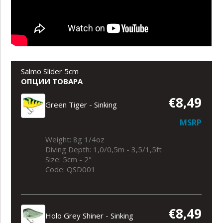
Salmo Slider 5cm
ОПЦИИ ТОВАРА
€8,49
Green Tiger - Sinking
MSRP
Weight: 8g 1/4oz
Diving Depth: 1,0/0,5m - 3,5/1,5ft
Size: 5cm - 2"
Code: QSD001
€8,49
Holo Grey Shiner - Sinking