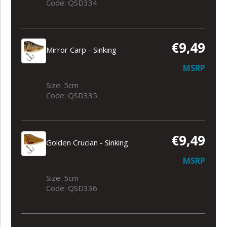
Code: QSD334
€9,49
Mirror Carp - Sinking
MSRP
Size: 5cm
Code: QSD335
€9,49
Golden Crucian - Sinking
MSRP
Size: 5cm
Code: QSD336